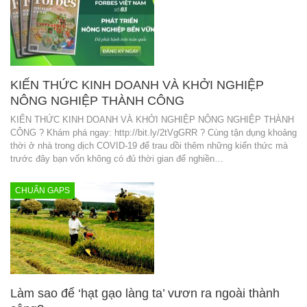
KIẾN THỨC KINH DOANH VÀ KHỞI NGHIỆP
NÔNG NGHIỆP THÀNH CÔNG
KIẾN THỨC KINH DOANH VÀ KHỞI NGHIỆP NÔNG NGHIỆP THÀNH
CÔNG ? Khám phá ngay: http://bit.ly/2tVgGRR ? Cùng tận dụng khoảng
thời ở nhà trong dịch COVID-19 để trau dồi thêm những kiến thức mà
trước đây bạn vốn không có đủ thời gian để nghiền…
CHUẨN GAPS
Làm sao để ‘hạt gạo làng ta’ vươn ra ngoài thành