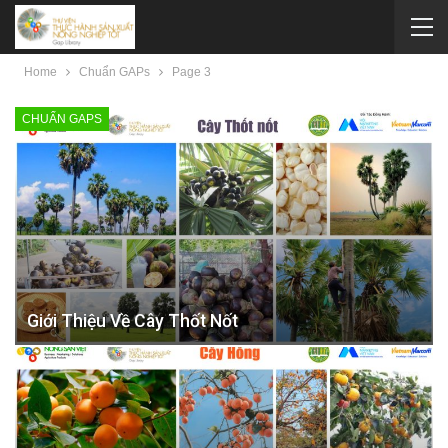
Home
Chuẩn GAPs
Page 3
CHUẨN GAPS
Giới Thiệu Về Cây Thốt Nốt