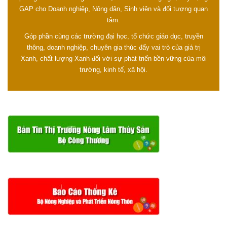
GAP cho Doanh nghiệp, Nông dân, Sinh viên và đối tượng quan
tâm.
Góp phần cùng các trường đại học, tổ chức giáo dục, truyền
thông, doanh nghiệp, chuyên gia thúc đẩy vai trò của giá trị
Xanh, chất lượng Xanh đối với sự phát triển bền vững của môi
trường, kinh tế, xã hội.