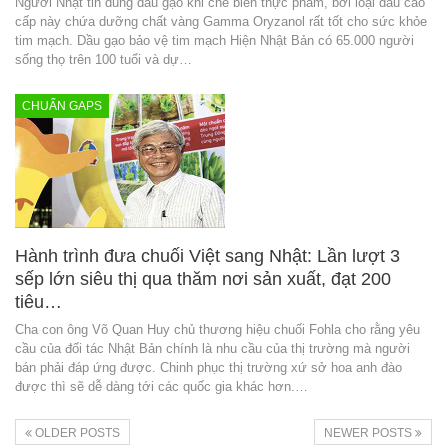
Người Nhật tin dùng dầu gạo khi chế biến thực phẩm, bởi loại dầu cao
cấp này chứa dưỡng chất vàng Gamma Oryzanol rất tốt cho sức khỏe
tim mạch. Dầu gạo bảo vệ tim mạch Hiện Nhật Bản có 65.000 người
sống thọ trên 100 tuổi và dự…
CHUẨN GAPS
Hành trình đưa chuối Việt sang Nhật: Lần lượt 3
sếp lớn siêu thị qua thăm nơi sản xuất, đạt 200
tiêu…
Cha con ông Võ Quan Huy chủ thương hiệu chuối Fohla cho rằng yêu
cầu của đối tác Nhật Bản chính là nhu cầu của thị trường mà người
bán phải đáp ứng được. Chinh phục thị trường xứ sở hoa anh đào
được thì sẽ dễ dàng tới các quốc gia khác hơn.…
OLDER POSTS
NEWER POSTS