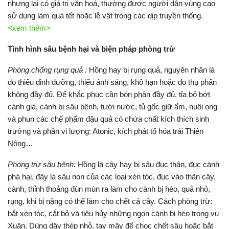
nhưng lại có giá trị văn hoá, thường được người dân vùng cao
sử dụng làm quà tết hoặc lễ vật trong các dịp truyền thống.
<xem thêm>
Tình hình sâu bệnh hại và biện pháp
phòng trừ
Phòng chống rụng quả :
Hồng hay bị rụng quả, nguyên nhân là
do thiếu dinh dưỡng, thiếu ánh sáng, khô hạn hoặc do thụ phấn
không đầy đủ. Để khắc phục cần bón phân đầy đủ, tỉa bỏ bớt
cành già, cành bị sâu bệnh, tưới nước, tủ gốc giữ ẩm, nuôi ong
và phun các chế phẩm đậu quả có chứa chất kích thích sinh
trưởng và phân vi lượng: Atonic, kích phát tố hóa trái Thiên
Nông…
Phòng trừ sâu bệnh:
Hồng là cây hay bị sâu đục thân, đục cành
phá hại, đây là sâu non của các loại xén tóc, đục vào thân cây,
cành, thỉnh thoảng đùn mùn ra làm cho cành bị héo, quả nhỏ,
rụng, khi bị nặng có thể làm cho chết cả cây. Cách phòng trừ:
bắt xén tóc, cắt bỏ và tiêu hủy những ngọn cành bị héo trong vụ
Xuân. Dùng dây thép nhỏ, tay mây để chọc chết sâu hoặc bắt