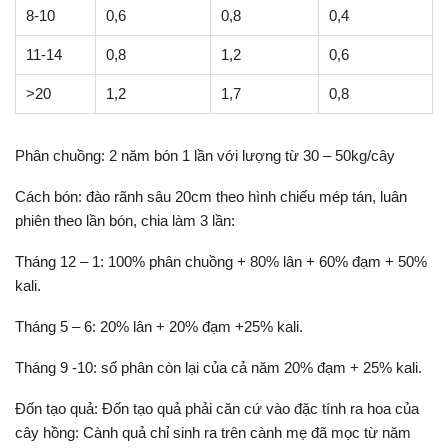
8-10
0,6
0,8
0,4
11-14
0,8
1,2
0,6
>20
1,2
1,7
0,8
Phân chuồng: 2 năm bón 1 lần với lượng từ 30 – 50kg/cây
Cách bón: đào rãnh sâu 20cm theo hình chiếu mép tán, luân
phiên theo lần bón, chia làm 3 lần:
Tháng 12 – 1: 100% phân chuồng + 80% lân + 60% đạm + 50%
kali.
Tháng 5 – 6: 20% lân + 20% đạm +25% kali.
Tháng 9 -10: số phân còn lại của cả năm 20% đạm + 25% kali.
Đốn tạo quả: Đốn tạo quả phải căn cứ vào đặc tính ra hoa của
cây hồng: Cành quả chỉ sinh ra trên cành mẹ đã mọc từ năm