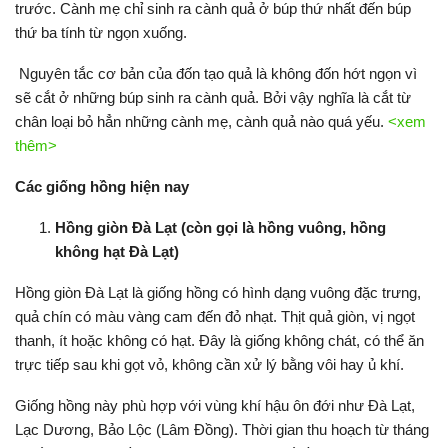
trước. Cành mẹ chỉ sinh ra cành quả ở búp thứ nhất đến búp
thứ ba tính từ ngọn xuống.
Nguyên tắc cơ bản của đốn tạo quả là không đốn hớt ngọn vì
sẽ cắt ở những búp sinh ra cành quả. Bởi vậy nghĩa là cắt từ
chân loại bỏ hẳn những cành mẹ, cành quả nào quá yếu.
<xem
thêm>
Các giống hồng hiện nay
Hồng giòn Đà Lạt (còn gọi là hồng vuông, hồng
không hạt Đà Lạt)
Hồng giòn Đà Lạt là giống hồng có hình dạng vuông đặc trưng,
quả chín có màu vàng cam đến đỏ nhạt. Thịt quả giòn, vị ngọt
thanh, ít hoặc không có hạt. Đây là giống không chát, có thể ăn
trực tiếp sau khi gọt vỏ, không cần xử lý bằng vôi hay ủ khí.
Giống hồng này phù hợp với vùng khí hậu ôn đới như Đà Lạt,
Lạc Dương, Bảo Lộc (Lâm Đồng). Thời gian thu hoạch từ tháng