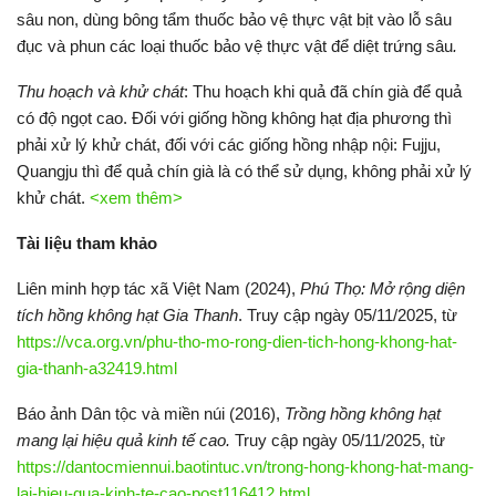
sâu non, dùng bông tẩm thuốc bảo vệ thực vật bịt vào lỗ sâu
đục và phun các loại thuốc bảo vệ thực vật để diệt trứng sâu
.
Thu hoạch và khử chát
: Thu hoạch khi quả đã chín già để quả
có độ ngọt cao. Đối với giống hồng không hạt địa phương thì
phải xử lý khử chát, đối với các giống hồng nhập nội: Fujju,
Quangju thì để quả chín già là có thể sử dụng, không phải xử lý
khử chát.
<xem thêm>
Tài liệu tham khảo
Liên minh hợp tác xã Việt Nam (2024),
Phú Thọ: Mở rộng diện
tích hồng không hạt Gia Thanh
. Truy cập ngày 05/11/2025, từ
https://vca.org.vn/phu-tho-mo-rong-dien-tich-hong-khong-hat-
gia-thanh-a32419.html
Báo ảnh Dân tộc và miền núi (2016),
Trồng hồng không hạt
mang lại hiệu quả kinh tế cao.
Truy cập ngày 05/11/2025, từ
https://dantocmiennui.baotintuc.vn/trong-hong-khong-hat-mang-
lai-hieu-qua-kinh-te-cao-post116412.html