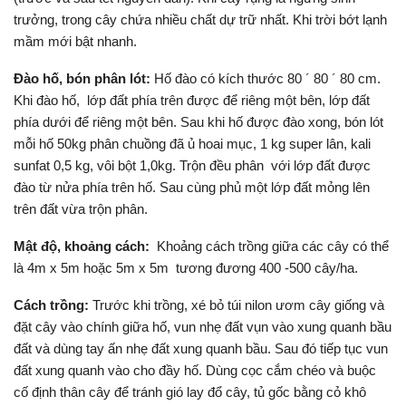
trưởng, trong cây chứa nhiều chất dự trữ nhất. Khi trời bớt lạnh
mầm mới bật nhanh.
Đào hố, bón phân lót:
Hố đào có kích thước 80 ´ 80 ´ 80 cm.
Khi đào hố, lớp đất phía trên được để riêng một bên, lớp đất
phía dưới để riêng một bên. Sau khi hố được đào xong, bón lót
mỗi hố 50kg phân chuồng đã ủ hoai mục, 1 kg super lân, kali
sunfat 0,5 kg, vôi bột 1,0kg. Trộn đều phân với lớp đất được
đào từ nửa phía trên hố. Sau cùng phủ một lớp đất mỏng lên
trên đất vừa trộn phân.
Mật độ, khoảng cách:
Khoảng cách trồng giữa các cây có thể
là 4m x 5m hoặc 5m x 5m tương đương 400 -500 cây/ha.
Cách trồng:
Trước khi trồng, xé bỏ túi nilon ươm cây giống và
đặt cây vào chính giữa hố, vun nhẹ đất vụn vào xung quanh bầu
đất và dùng tay ấn nhẹ đất xung quanh bầu. Sau đó tiếp tục vun
đất xung quanh vào cho đầy hố. Dùng cọc cắm chéo và buộc
cố định thân cây để tránh gió lay đổ cây, tủ gốc bằng cỏ khô