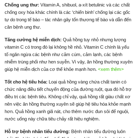
Chống ung thư:
Vitamin A, shibuol, a-xít betulinic và các chất
chống oxy hóa khác chính là các ‘chiến binh’ chống lại các gốc
tự do trong tế bào – tác nhân gây tổn thương tế bào và dẫn đến
căn bệnh ung thư.
Tăng cường hệ miễn dịch:
Quả hồng tuy nhỏ nhưng lượng
vitamin C có trong đó lại không hề nhỏ. Vitamin C chính là yếu
tố ngăn ngừa các bệnh như cảm cúm, cảm lạnh, các bệnh
nhiễm trùng phổi như hen suyễn. Vì vậy, ăn hồng thường xuyên
giúp hệ miễn dịch của cơ thể khỏe mạnh hơn.
<xem thêm>
Tốt cho hệ tiêu hóa:
Loại quả hồng vàng chứa chất tanin có
chức năng điều tiết chuyển động của đường ruột, qua đó hỗ trợ
điều trị các bệnh tiêu. Không chỉ vậy, quả hồng rất giàu chất xơ
nên việc ăn hồng thường xuyên sẽ giúp hệ tiêu hóa khỏe mạnh
hơn. Quả hồng xanh giã nát, cho thêm nước đun sôi để nguội,
nước uống này chữa tiêu chảy rất hiệu nghiệm.
Hỗ trợ bệnh nhân tiểu đường:
Bệnh nhân tiểu đường luôn