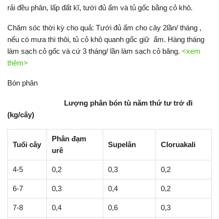
rải đều phân, lấp đất kĩ, tưới đủ ẩm và tủ gốc bằng cỏ khô.
Chăm sóc thời kỳ cho quả: Tưới đủ ẩm cho cây 2lần/ tháng ,
nếu có mưa thì thôi, tủ cỏ khô quanh gốc giữ ẩm. Hàng tháng
làm sạch cỏ gốc và cứ 3 tháng/ lần làm sạch cỏ băng.
<xem
thêm>
Bón phân
Lượng phân bón tù năm thứ tư trở đi
(kg/cây)
Phân đạm
Tuổi cây
Supelân
Cloruakali
urê
4-5
0,2
0,3
0,2
6-7
0,3
0,4
0,2
7-8
0,4
0,6
0,3