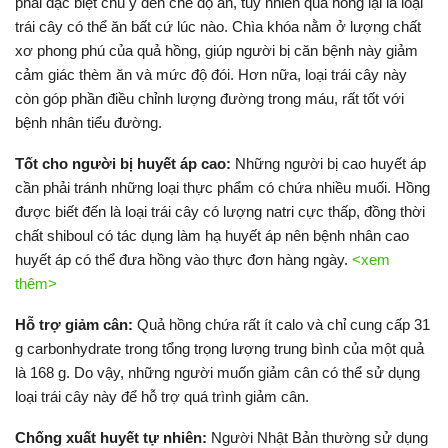
phải đặc biệt chú ý đến chế độ ăn, tuy nhiên quả hồng lại là loại
trái cây có thể ăn bất cứ lúc nào. Chìa khóa nằm ở lượng chất
xơ phong phú của quả hồng, giúp người bị căn bệnh này giảm
cảm giác thèm ăn và mức độ đói. Hơn nữa, loại trái cây này
còn góp phần điều chỉnh lượng đường trong máu, rất tốt với
bệnh nhân tiểu đường.
Tốt cho người bị huyết áp cao:
Những người bị cao huyết áp
cần phải tránh những loại thực phẩm có chứa nhiều muối. Hồng
được biết đến là loại trái cây có lượng natri cực thấp, đồng thời
chất shiboul có tác dụng làm hạ huyết áp nên bệnh nhân cao
huyết áp có thể đưa hồng vào thực đơn hàng ngày.
<xem
thêm>
Hỗ trợ giảm cân:
Quả hồng chứa rất ít calo và chỉ cung cấp 31
g carbonhydrate trong tổng trọng lượng trung bình của một quả
là 168 g. Do vậy, những người muốn giảm cân có thể sử dụng
loại trái cây này để hỗ trợ quá trình giảm cân.
Chống xuất huyết tự nhiên:
Người Nhật Bản thường sử dụng