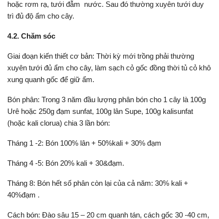
hoặc rơm rạ, tưới đẫm nước. Sau đó thường xuyên tưới duy
trì đủ độ ẩm cho cây.
4.2. Chăm sóc
Giai đoạn kiến thiết cơ bản:
Thời kỳ mới trồng phải thường
xuyên tưới đủ ẩm cho cây, làm sạch cỏ gốc đồng thời tủ cỏ khô
xung quanh gốc để giữ ẩm.
Bón phân: Trong 3 năm đầu lượng phân bón cho 1 cây là 100g
Urê hoặc 250g đạm sunfat, 100g lân Supe, 100g kalisunfat
(hoặc kali clorua) chia 3 lần bón:
Tháng 1 -2: Bón 100% lân + 50%kali + 30% đạm
Tháng 4 -5: Bón 20% kali + 30&đạm.
Tháng 8: Bón hết số phân còn lại của cả năm: 30% kali +
40%đạm .
Cách bón: Đào sâu 15 – 20 cm quanh tán, cách gốc 30 -40 cm,