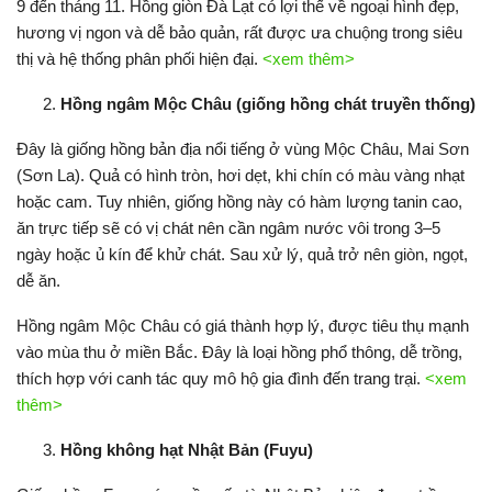
9 đến tháng 11. Hồng giòn Đà Lạt có lợi thế về ngoại hình đẹp,
hương vị ngon và dễ bảo quản, rất được ưa chuộng trong siêu
thị và hệ thống phân phối hiện đại.
<xem thêm>
Hồng ngâm Mộc Châu (giống hồng chát truyền thống)
Đây là giống hồng bản địa nổi tiếng ở vùng Mộc Châu, Mai Sơn
(Sơn La). Quả có hình tròn, hơi dẹt, khi chín có màu vàng nhạt
hoặc cam. Tuy nhiên, giống hồng này có hàm lượng tanin cao,
ăn trực tiếp sẽ có vị chát nên cần ngâm nước vôi trong 3–5
ngày hoặc ủ kín để khử chát. Sau xử lý, quả trở nên giòn, ngọt,
dễ ăn.
Hồng ngâm Mộc Châu có giá thành hợp lý, được tiêu thụ mạnh
vào mùa thu ở miền Bắc. Đây là loại hồng phổ thông, dễ trồng,
thích hợp với canh tác quy mô hộ gia đình đến trang trại.
<xem
thêm>
Hồng không hạt Nhật Bản (Fuyu)