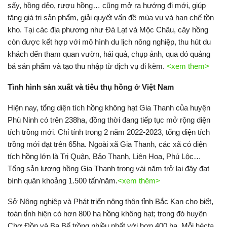
sấy, hồng dẻo, rượu hồng… cũng mở ra hướng đi mới, giúp
tăng giá trị sản phẩm, giải quyết vấn đề mùa vụ và hạn chế tồn
kho. Tại các địa phương như Đà Lạt và Mộc Châu, cây hồng
còn được kết hợp với mô hình du lịch nông nghiệp, thu hút du
khách đến tham quan vườn, hái quả, chụp ảnh, qua đó quảng
bá sản phẩm và tạo thu nhập từ dịch vụ đi kèm.
<xem them>
Tình hình sản xuất và tiêu thụ hồng ở Việt Nam
Hiện nay, tổng diện tích hồng không hạt Gia Thanh của huyện
Phù Ninh có trên 238ha, đồng thời đang tiếp tục mở rộng diện
tích trồng mới. Chỉ tính trong 2 năm 2022-2023, tổng diện tích
trồng mới đạt trên 65ha. Ngoài xã Gia Thanh, các xã có diện
tích hồng lớn là Trị Quận, Bảo Thanh, Liên Hoa, Phú Lộc…
Tổng sản lượng hồng Gia Thanh trong vài năm trở lại đây đạt
bình quân khoảng 1.500 tấn/năm.
<xem thêm>
Sở Nông nghiệp và Phát triển nông thôn tỉnh Bắc Kạn cho biết,
toàn tỉnh hiện có hơn 800 ha hồng không hạt; trong đó huyện
Chợ Đồn và Ba Bể trồng nhiều nhất với hơn 400 ha. Mỗi hécta