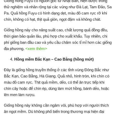
Giống hồng Fuyu có nguồn gốc từ Nhật Bản, hiện được trồng
thử nghiệm và nhân rộng tại các vùng như Đà Lạt, Tam Đảo, Sa
Pa. Quả hồng Fuyu có hình dạng dẹt, màu đỏ cam rực rỡ khi
chín, không có hạt, thịt quả giòn, ngọt đậm và không chát.
Giống hồng này cho năng suất cao, chất lượng quả đồng đều,
thời gian bảo quản lâu, phù hợp cho xuất khẩu. Tuy nhiên, chi
phí giống ban đầu cao và yêu cầu chăm sóc tỉ mỉ hơn các giống
địa phương.
<xem thêm>
Hồng mềm Bắc Kạn – Cao Bằng (hồng mứt)
Đây là giống hồng truyền thống ở các tỉnh vùng Đông Bắc như
Bắc Kạn, Cao Bằng, Hà Giang. Quả nhỏ, hình tròn, khi chín có
màu đỏ cam rực. Thịt quả mềm, dẻo, có thể ăn trực tiếp khi
chín cây hoặc để chín ép, dùng làm mứt hồng, bánh dẻo, hoặc
lên men làm rượu.
Giống hồng này không cần ngâm vôi, phù hợp với người thích
ăn ngọt mềm. Dù không phổ biến trong thương mại hiện đại