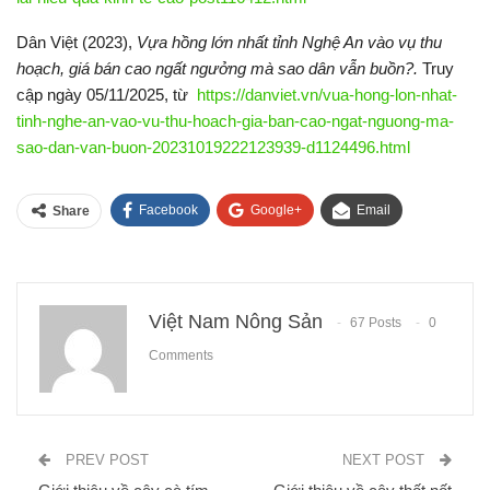
Dân Việt (2023),
Vựa hồng lớn nhất tỉnh Nghệ An vào vụ thu
hoạch, giá bán cao ngất ngưởng mà sao dân vẫn buồn?.
Truy
cập ngày 05/11/2025, từ
https://danviet.vn/vua-hong-lon-nhat-
tinh-nghe-an-vao-vu-thu-hoach-gia-ban-cao-ngat-nguong-ma-
sao-dan-van-buon-20231019222123939-d1124496.html
Facebook
Google+
Email
Share
Việt Nam Nông Sản
67 Posts
0
Comments
PREV POST
NEXT POST