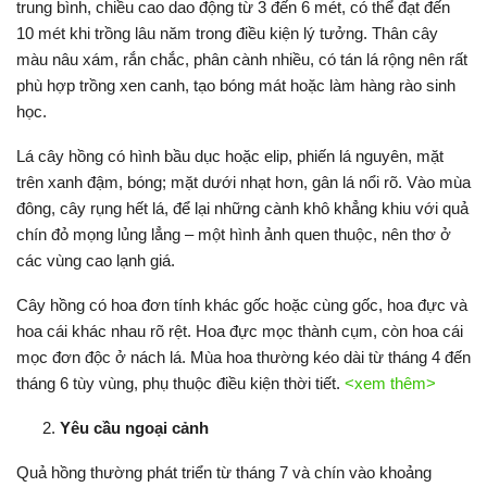
trung bình, chiều cao dao động từ 3 đến 6 mét, có thể đạt đến
10 mét khi trồng lâu năm trong điều kiện lý tưởng. Thân cây
màu nâu xám, rắn chắc, phân cành nhiều, có tán lá rộng nên rất
phù hợp trồng xen canh, tạo bóng mát hoặc làm hàng rào sinh
học.
Lá cây hồng có hình bầu dục hoặc elip, phiến lá nguyên, mặt
trên xanh đậm, bóng; mặt dưới nhạt hơn, gân lá nổi rõ. Vào mùa
đông, cây rụng hết lá, để lại những cành khô khẳng khiu với quả
chín đỏ mọng lủng lẳng – một hình ảnh quen thuộc, nên thơ ở
các vùng cao lạnh giá.
Cây hồng có hoa đơn tính khác gốc hoặc cùng gốc, hoa đực và
hoa cái khác nhau rõ rệt. Hoa đực mọc thành cụm, còn hoa cái
mọc đơn độc ở nách lá. Mùa hoa thường kéo dài từ tháng 4 đến
tháng 6 tùy vùng, phụ thuộc điều kiện thời tiết.
<xem thêm>
Yêu cầu ngoại cảnh
Quả hồng thường phát triển từ tháng 7 và chín vào khoảng