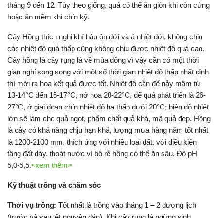
tháng 9 đến 12. Tùy theo giống, quả có thể ăn giòn khi còn cứng
hoặc ăn mềm khi chín kỹ.
Cây Hồng thích nghi khí hậu ôn đới và á nhiệt đới, không chịu
các nhiệt độ quá thấp cũng không chịu được nhiệt độ quá cao.
Cây hồng là cây rụng lá về mùa đông vì vậy cần có một thời
gian nghỉ song song với một số thời gian nhiệt độ thấp nhất định
thì mới ra hoa kết quả được tốt. Nhiệt độ cần để nảy mầm từ
13-14°C đến 16-17°C, nở hoa 20-22°C, để quả phát triển là 26-
27°C, ở giai đoạn chín nhiệt độ hạ thấp dưới 20°C; biên độ nhiệt
lớn sẽ làm cho quả ngọt, phẩm chất quả khá, mã quả đẹp. Hồng
là cây có khả năng chịu hạn khá, lượng mưa hàng năm tốt nhất
là 1200-2100 mm, thích ứng với nhiều loại đất, với điều kiện
tầng đất dày, thoát nước vì bộ rễ hồng có thể ăn sâu. Độ pH
5,0-5,5.
<xem thêm>
Kỹ thuật trồng và chăm sóc
Thời vụ trồng:
Tốt nhất là trồng vào tháng 1 – 2 dương lịch
(trước và sau tết nguyên đán). Khi cây rụng lá ngừng sinh