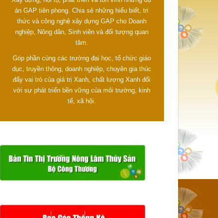
án GAP tiên phong. Chia sẻ những hiểu biết, tri
thức và công nghệ xây dựng GAP cho Doanh
nghiệp, Nông dân, Sinh viên và đối tượng quan
tâm.
Góp phần cùng các trường đại học, tổ chức giáo
dục, truyền thông, doanh nghiệp, chuyên gia thúc
đẩy vai trò của giá trị Xanh, chất lượng Xanh đối
với sự phát triển bền vững của môi trường, kinh
tế, xã hội.