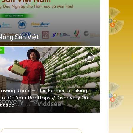
Nông Sản Việt
EO
rowing Roots – This Farmer Is Taking
oot On Your Rooftops // Discovery On
iddsee