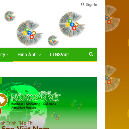
Sign In
ity
Hình Ảnh
TTNSViệt