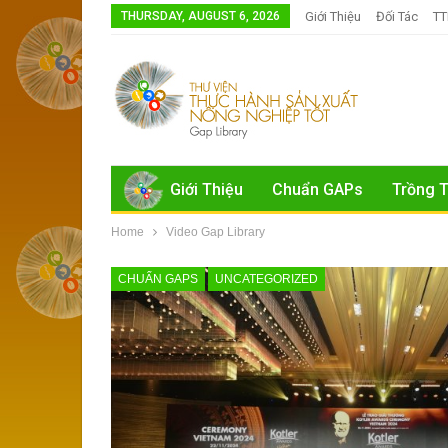
THURSDAY, AUGUST 6, 2026
Giới Thiệu
Đối Tác
T
Giới Thiệu
Chuẩn GAPs
Trồng T
Home
Video Gap Library
CHUẨN GAPS
UNCATEGORIZED