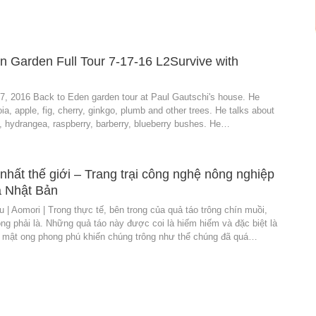
n Garden Full Tour 7-17-16 L2Survive with
 17, 2016 Back to Eden garden tour at Paul Gautschi's house. He
ia, apple, fig, cherry, ginkgo, plumb and other trees. He talks about
, hydrangea, raspberry, barberry, blueberry bushes. He…
nhất thế giới – Trang trại công nghệ nông nghiệp
a Nhật Bản
 | Aomori | Trong thực tế, bên trong của quả táo trông chín muồi,
g phải là. Những quả táo này được coi là hiếm hiếm và đặc biệt là
m mật ong phong phú khiến chúng trông như thể chúng đã quá…