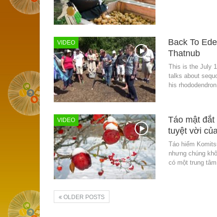
Back To Ede
VIDEO
Thatnub
This is the July
talks about sequo
his rhododendron
Táo mật đắt 
VIDEO
tuyệt vời củ
Táo hiếm Komitsu
nhưng chúng khôn
có một trung tâ
OLDER POSTS