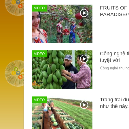
FRUITS OF
VIDEO
PARADISE/
Công nghệ t
VIDEO
tuyệt vời
Công nghệ thu ho
Trang trại d
VIDEO
như thế này.