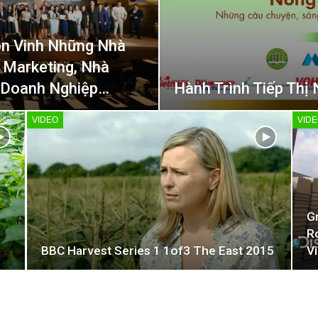
ôn Vinh Những Nhà
a Marketing, Nhà
à Doanh Nghiệp…
Hành Trình Tiếp Thị 
VIDEO
VID
G
R
BBC Harvest Series 1 1of3 The East 2015
V