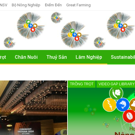
TNSV
Bộ Nông Nghiệp
Điểm Đến
Great Farming
rọt
Chăn Nuôi
Thuỷ Sản
Lâm Nghiệp
Sustainabil
TRỒNG TRỌT
VIDEO GAP LIBRARY