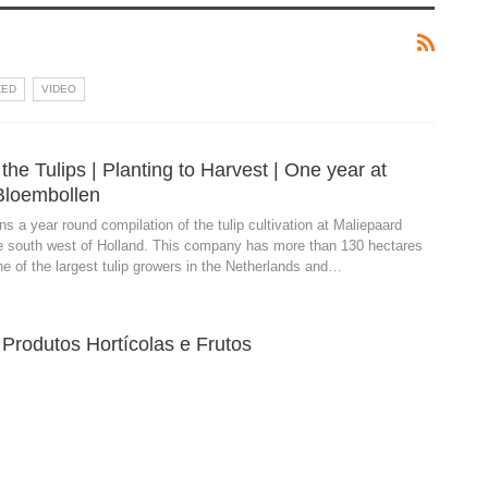
ZED
VIDEO
the Tulips | Planting to Harvest | One year at
Bloembollen
ns a year round compilation of the tulip cultivation at Maliepaard
he south west of Holland. This company has more than 130 hectares
one of the largest tulip growers in the Netherlands and…
Produtos Hortícolas e Frutos