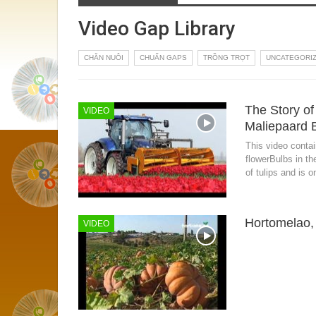
Video Gap Library
CHĂN NUÔI
CHUẨN GAPS
TRỒNG TRỌT
UNCATEGORI
The Story of 
VIDEO
Maliepaard 
This video contai
flowerBulbs in t
of tulips and is 
Hortomelao, 
VIDEO