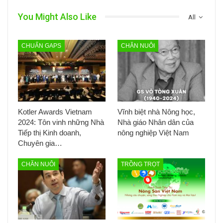
You Might Also Like
All
CHUẨN GAPS
CHĂN NUÔI
Kotler Awards Vietnam
Vĩnh biệt nhà Nông học,
2024: Tôn vinh những Nhà
Nhà giáo Nhân dân của
Tiếp thị Kinh doanh,
nông nghiệp Việt Nam
Chuyên gia…
CHĂN NUÔI
TRỒNG TRỌT