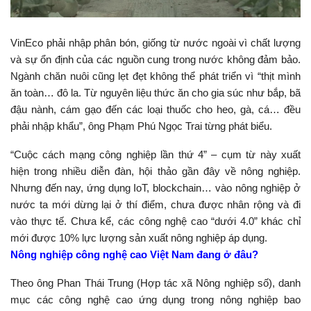
VinEco phải nhập phân bón, giống từ nước ngoài vì chất lượng
và sự ổn định của các nguồn cung trong nước không đảm bảo.
Ngành chăn nuôi cũng lẹt đẹt không thể phát triển vì “thịt mình
ăn toàn… đô la. Từ nguyên liệu thức ăn cho gia súc như bắp, bã
đậu nành, cám gạo đến các loại thuốc cho heo, gà, cá… đều
phải nhập khẩu”, ông Phạm Phú Ngọc Trai từng phát biểu.
“Cuộc cách mạng công nghiệp lần thứ 4” – cụm từ này xuất
hiện trong nhiều diễn đàn, hội thảo gần đây về nông nghiệp.
Nhưng đến nay, ứng dụng IoT, blockchain… vào nông nghiệp ở
nước ta mới dừng lại ở thí điểm, chưa được nhân rộng và đi
vào thực tế. Chưa kể, các công nghệ cao “dưới 4.0” khác chỉ
mới được 10% lực lượng sản xuất nông nghiệp áp dụng.
Nông nghiệp công nghệ cao Việt Nam đang ở đâu?
Theo ông Phan Thái Trung (Hợp tác xã Nông nghiệp số), danh
mục các công nghệ cao ứng dụng trong nông nghiệp bao