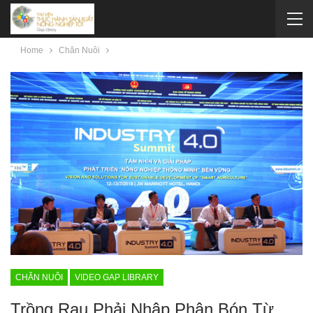
Home
Chăn Nuôi
CHĂN NUÔI
VIDEO GAP LIBRARY
Trồng Rau Phải Nhập Phân Bón Từ