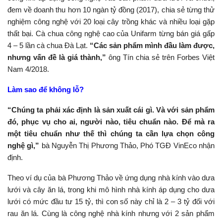
đem về doanh thu hơn 10 ngàn tỷ đồng (2017), chia sẻ từng thử
nghiệm công nghệ với 20 loại cây trồng khác và nhiều loại gặp
thất bại. Cà chua công nghệ cao của Unifarm từng bán giá gấp
4 – 5 lần cà chua Đà Lạt.
“Các sản phẩm mình đầu làm được,
nhưng vấn đề là giá thành,”
ông Tín chia sẻ trên Forbes Việt
Nam 4/2018.
Làm sao để không lỗ?
“Chúng ta phải xác định là sản xuất cái gì. Và với sản phẩm
đó, phục vụ cho ai, người nào, tiêu chuẩn nào. Để mà ra
một tiêu chuẩn như thế thì chúng ta cần lựa chọn công
nghệ gì,”
bà Nguyễn Thị Phương Thảo, Phó TGĐ VinEco nhận
định.
Theo ví dụ của bà Phương Thảo về ứng dụng nhà kính vào dưa
lưới và cây ăn lá, trong khi mô hình nhà kính áp dụng cho dưa
lưới có mức đầu tư 15 tỷ, thì con số này chỉ là 2 – 3 tỷ đối với
rau ăn lá. Cùng là công nghệ nhà kính nhưng với 2 sản phẩm