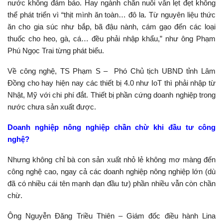
nước không đảm bảo. Hay ngành chăn nuôi vẫn lẹt đẹt không
thể phát triển vì “thịt mình ăn toàn… đô la. Từ nguyên liệu thức
ăn cho gia súc như bắp, bã đậu nành, cám gạo đến các loại
thuốc cho heo, gà, cá… đều phải nhập khẩu,” như ông Phạm
Phú Ngọc Trai từng phát biểu.
Về công nghệ, TS Phạm S – Phó Chủ tịch UBND tỉnh Lâm
Đồng cho hay hiện nay các thiết bị 4.0 như IoT thì phải nhập từ
Nhật, Mỹ với chi phí đắt. Thiết bị phần cứng doanh nghiệp trong
nước chưa sản xuất được.
Doanh nghiệp nông nghiệp chần chừ khi đầu tư công
nghệ?
Nhưng không chỉ bà con sản xuất nhỏ lẻ không mơ màng đến
công nghệ cao, ngay cả các doanh nghiệp nông nghiệp lớn (dù
đã có nhiều cái tên mạnh dạn đầu tư) phần nhiều vẫn còn chần
chừ.
Ông Nguyễn Đăng Triều Thiên – Giám đốc điều hành Lina