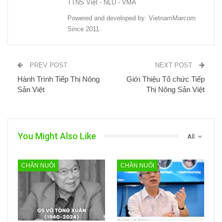
TTNS Việt - NLU - VMA
Powered and developed by: VietnamMarcom
Since 2011.
PREV POST
NEXT POST
Hành Trình Tiếp Thị Nông
Giới Thiệu Tổ chức Tiếp
Sản Việt
Thị Nông Sản Việt
You Might Also Like
All
CHĂN NUÔI
CHĂN NUÔI