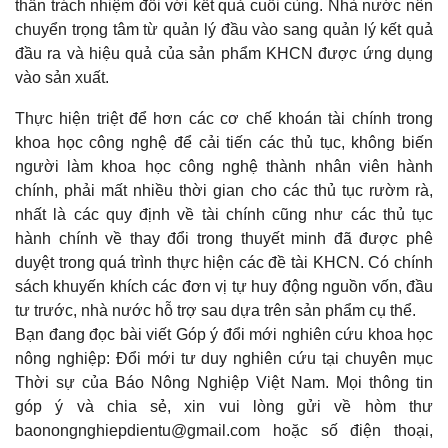
thần trách nhiệm đối với kết quả cuối cùng. Nhà nước nên
chuyển trọng tâm từ quản lý đầu vào sang quản lý kết quả
đầu ra và hiệu quả của sản phẩm KHCN được ứng dụng
vào sản xuất.
Thực hiện triệt để hơn các cơ chế khoán tài chính trong
khoa học công nghệ để cải tiến các thủ tục, không biến
người làm khoa học công nghệ thành nhân viên hành
chính, phải mất nhiều thời gian cho các thủ tục rườm rà,
nhất là các quy định về tài chính cũng như các thủ tục
hành chính về thay đổi trong thuyết minh đã được phê
duyệt trong quá trình thực hiện các đề tài KHCN. Có chính
sách khuyến khích các đơn vị tự huy động nguồn vốn, đầu
tư trước, nhà nước hỗ trợ sau dựa trên sản phẩm cụ thể.
Bạn đang đọc bài viết Góp ý đổi mới nghiên cứu khoa học
nông nghiệp: Đổi mới tư duy nghiên cứu tại chuyên mục
Thời sự của Báo Nông Nghiệp Việt Nam. Mọi thông tin
góp ý và chia sẻ, xin vui lòng gửi về hòm thư
baonongnghiepdientu@gmail.com hoặc số điện thoại,