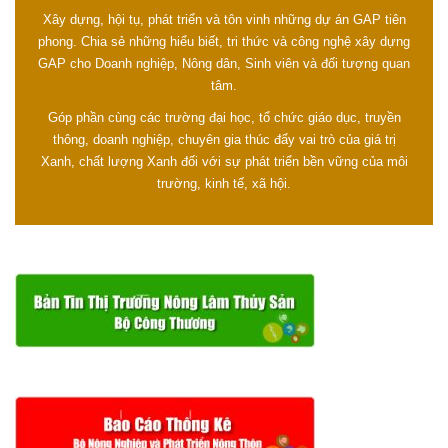
Xây dựng, hội tụ, phát triển và tôn vinh những dự án GAP tiên
phong. Chia sẻ những hiểu biết, tri thức và công nghệ xây dựng
GAP cho Doanh nghiệp, Nông dân, Sinh viên và đối tượng quan
tâm.
Góp phần cùng các trường đại học, tổ chức giáo dục, truyền
thông, doanh nghiệp, chuyên gia thúc đẩy vai trò của giá trị
Xanh, chất lượng Xanh đối với sự phát triển bền vững của môi
trường, kinh tế, xã hội.