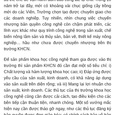
năm trở lại đây, mới có khoảng vài chục giống cây trồng
mới do các Viện, Trường chọn tạo được chuyển giao cho
các doanh nghiệp. Tuy nhiên, nhìn chung việc chuyển
nhượng bản quyền công nghệ còn chậm phát triển, các
lĩnh vực khác như quy trình công nghệ trong sản xuất, chế
biến nông lâm sản và thủy sản, bản vẽ, thiết kế máy nông
nghiệp… hầu như chưa được chuyển nhượng trên thị
trường KHCN.
Để sản phẩm khoa học công nghệ tham gia được vào thị
trường thì sản phẩm KHCN đó cần đạt một số tiêu chí: i)
Chất lượng và hàm lượng khoa học cao; ii) Đáp ứng được
yêu cầu của sản xuất, kinh doanh, có khả năng áp dụng
vào sản xuất trên diện rộng; và iii) Mang lại lợi nhuận cho
sản xuất, kinh doanh. Các thủ tục của thị trường khoa học
công nghệ cũng cần được cải cách, tạo điều kiện cho các
bên tiếp cận thuận tiện, nhanh chóng. Một số vướng mắc
hiện nay cần được tháo gỡ ngay, như các thủ tục đăng ký
bản quyền được đơn giản hóa; có chính sách bảo vệ bản