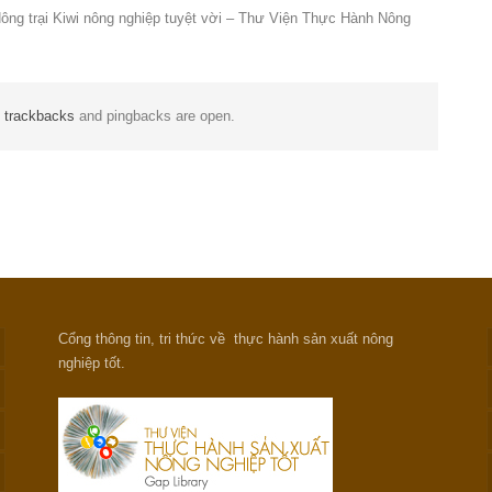
Nông trại Kiwi nông nghiệp tuyệt vời – Thư Viện Thực Hành Nông
t
trackbacks
and pingbacks are open.
Cổng thông tin, tri thức về thực hành sản xuất nông
nghiệp tốt.