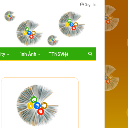
Sign In
ity
Hình Ảnh
TTNSViệt