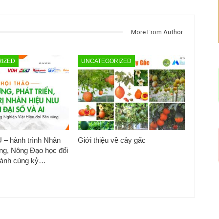
More From Author
IZED
UNCATEGORIZED
 – hành trình Nhân
Giới thiệu về cây gấc
ng, Nông Đạo học đổi
hành cùng kỷ…