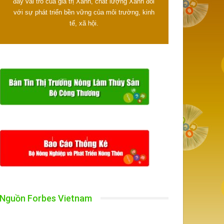
đẩy vai trò của giá trị Xanh, chất lượng Xanh đối
với sự phát triển bền vững của môi trường, kinh
tế, xã hội.
Nguồn Forbes Vietnam