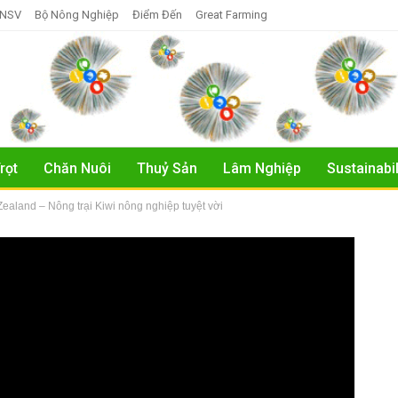
TNSV
Bộ Nông Nghiệp
Điểm Đến
Great Farming
rọt
Chăn Nuôi
Thuỷ Sản
Lâm Nghiệp
Sustainabil
ealand – Nông trại Kiwi nông nghiệp tuyệt vời