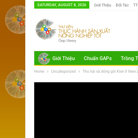
SATURDAY, AUGUST 8, 2026
Giới Thiệu
Đối Tác
T
Giới Thiệu
Chuẩn GAPs
Trồng T
Home
Uncategorized
Thu hái và đóng gói Kiwi ở New Z