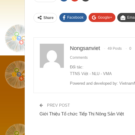
Facebook
Google+
Emai
Share
Nongsanviet
49 Posts
0
Comments
Đối tác:
TTNS Việt - NLU - VMA
Powered and developed by: Vietnam
PREV POST
Giới Thiệu Tổ chức Tiếp Thị Nông Sản Việt