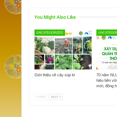
You Might Also Like
UNCATEGORIZED
UNCATEGOR
Giới thiệu về cây súp lơ
70 năm NLU
hiệu bền vữ
mới, đồng 
PREV
NEXT