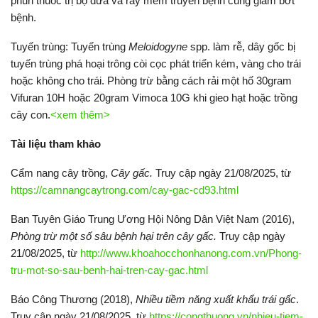
phun thuốc trị bọ dừa và rầy mềm truyền bệnh cũng giảm bớt
bệnh.
Tuyến trùng: Tuyến trùng
Meloidogyne
spp. làm rễ, dây gốc bị
tuyến trùng phá hoại trông còi cọc phát triển kém, vàng cho trái
hoặc không cho trái. Phòng trừ bằng cách rải một hố 30gram
Vifuran 10H hoặc 20gram Vimoca 10G khi gieo hạt hoặc trồng
cây con.
<xem thêm>
Tài liệu tham khảo
Cẩm nang cây trồng,
Cây gấc.
Truy cập ngày 21/08/2025, từ
https://camnangcaytrong.com/cay-gac-cd93.html
Ban Tuyên Giáo Trung Ương Hội Nông Dân Việt Nam (2016),
Phòng trừ một số sâu bệnh hại trên cây gấc.
Truy cập ngày
21/08/2025, từ
http://www.khoahocchonhanong.com.vn/Phong-
tru-mot-so-sau-benh-hai-tren-cay-gac.html
Báo Công Thương (2018),
Nhiều tiềm năng xuất khẩu trái gấc
.
Truy cập ngày 21/08/2025, từ
https://congthuong.vn/nhieu-tiem-