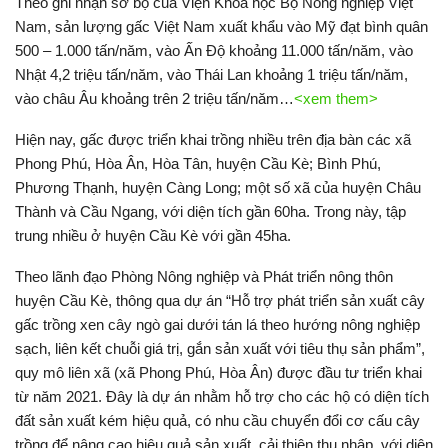
Theo ghi nhận sơ bộ của Viện Khoa học Bộ Nông nghiệp Việt
Nam, sản lượng gấc Việt Nam xuất khẩu vào Mỹ đạt bình quân
500 – 1.000 tấn/năm, vào Ấn Độ khoảng 11.000 tấn/năm, vào
Nhật 4,2 triệu tấn/năm, vào Thái Lan khoảng 1 triệu tấn/năm,
vào châu Âu khoảng trên 2 triệu tấn/năm…
<xem them>
Hiện nay, gấc được triển khai trồng nhiều trên địa bàn các xã
Phong Phú, Hòa Ân, Hòa Tân, huyện Cầu Kè; Bình Phú,
Phương Thạnh, huyện Càng Long; một số xã của huyện Châu
Thành và Cầu Ngang, với diện tích gần 60ha. Trong này, tập
trung nhiều ở huyện Cầu Kè với gần 45ha.
Theo lãnh đạo Phòng Nông nghiệp và Phát triển nông thôn
huyện Cầu Kè, thông qua dự án “Hỗ trợ phát triển sản xuất cây
gấc trồng xen cây ngò gai dưới tán lá theo hướng nông nghiệp
sạch, liên kết chuỗi giá trị, gắn sản xuất với tiêu thụ sản phẩm”,
quy mô liên xã (xã Phong Phú, Hòa Ân) được đầu tư triển khai
từ năm 2021. Đây là dự án nhằm hỗ trợ cho các hộ có diện tích
đất sản xuất kém hiệu quả, có nhu cầu chuyển đổi cơ cấu cây
trồng để nâng cao hiệu quả sản xuất, cải thiện thu nhập, với diện