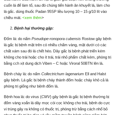
cuốn lá để làm tổ, sau đó chúng tiến hành ăn khuyết lá, làm cho
lá gấc. dùng thuốc Padan 95SP liều lượng 10 – 15 g/10 lít vào
chiều mát.
<xem thêm
>
Bệnh hại thường gặp:
Đốm lá: do nấm
Pseudope-ronopora cubensis
Rostow gây bệnh
lá gấc bị bệnh mặt trên có nhiều chấm vàng, mặt dưới có các
chất xám sau đó lá chết héo. Dây gấc bị bệnh phát triển kém
không cho trái hoặc cho ít trái, trái nhỏ phẩm chất kém, phòng trị
bằng cch xịt dung dịch Viben – C hoặc Viroral 50BTN lên lá.
Bệnh cháy lá: do nấm
Collectrichum lagenarium
Ell and Halst
gây bệnh. Lá gấc bị bệnh cháy thành đốm hoặc cháy khô cả lá
phòng trị giống như bệnh đốm lá.
Bệnh hoa lá: do virus (
CMV
) gây bệnh lá gấc bị bệnh thường bị
đốm vàng xoắn lá dây mọc còi cọc không cho trái, bệnh do cực
vi trùng gây ra không có thuốc trị, phòng trừ bằng cách nhổ bỏ