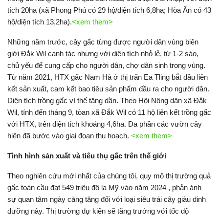
tích 20ha (xã Phong Phú có 29 hộ/diện tích 6,8ha; Hòa Ân có 43
hộ/diện tích 13,2ha).
<xem them>
Những năm trước, cây gấc từng được người dân vùng biên
giới Đắk Wil canh tác nhưng với diện tích nhỏ lẻ, từ 1-2 sào,
chủ yếu để cung cấp cho người dân, chợ dân sinh trong vùng.
Từ năm 2021, HTX gấc Nam Hà ở thị trấn Ea Tling bắt đầu liên
kết sản xuất, cam kết bao tiêu sản phẩm đầu ra cho người dân.
Diện tích trồng gấc vì thế tăng dần. Theo Hội Nông dân xã Đắk
Wil, tính đến tháng 9, tòan xã Đắk Wil có 11 hộ liên kết trồng gấc
với HTX, trên diện tích khoảng 4,6ha. Đa phần các vườn cây
hiện đã bước vào giai đoạn thu hoạch.
<xem them>
Tình hình sản xuất và tiêu thụ gấc trên thế giới
Theo nghiên cứu mới nhất của chúng tôi, quy mô thị trường quả
gấc toàn cầu đạt 549 triệu đô la Mỹ vào năm 2024 , phản ánh
sự quan tâm ngày càng tăng đối với loại siêu trái cây giàu dinh
dưỡng này. Thị trường dự kiến ​​sẽ tăng trưởng với tốc độ