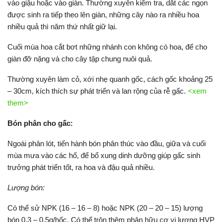
vào giậu hoặc vào giàn. Thường xuyên kiểm tra, dắt các ngọn
được sinh ra tiếp theo lên giàn, những cây nào ra nhiều hoa
nhiều quả thì năm thứ nhất giữ lại.
Cuối mùa hoa cắt bơt những nhánh con không có hoa, để cho
giàn đỡ nặng và cho cây tập chung nuôi quả.
Thường xuyên làm cỏ, xới nhẹ quanh gốc, cách gốc khoảng 25
– 30cm, kích thích sự phát triển và lan rộng của rễ gấc.
<xem
them>
Bón phân cho gấc:
Ngoài phân lót, tiến hành bón phân thúc vào đầu, giữa và cuối
mùa mưa vào các hố, để bổ xung dinh dưỡng giúp gấc sinh
trưởng phát triển tốt, ra hoa và đậu quả nhiều.
Lượng bón:
Có thể sử NPK (16 – 16 – 8) hoặc NPK (20 – 20 – 15) lượng
bón 0,3 – 0,5g/hốc. Có thể trộn thêm phân hữu cơ vi lượng HVP