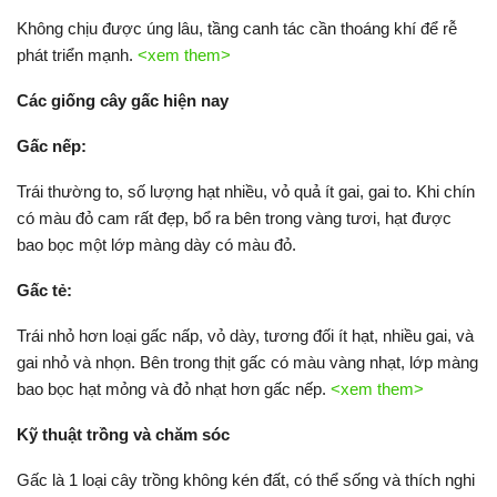
Không chịu được úng lâu, tầng canh tác cần thoáng khí để rễ
phát triển mạnh.
<xem them>
Các giống
cây
gấc
hiện nay
G
ấc nếp:
Trái thường to, số lượng hạt nhiều, vỏ quả ít gai, gai to. Khi chín
có màu đỏ cam rất đẹp, bổ ra bên trong vàng tươi, hạt được
bao bọc một lớp màng dày có màu đỏ.
Gấc tẻ:
Trái nhỏ hơn loại gấc nấp, vỏ dày, tương đối ít hạt, nhiều gai, và
gai nhỏ và nhọn. Bên trong thịt gấc có màu vàng nhạt, lớp màng
bao bọc hạt mỏng và đỏ nhạt hơn gấc nếp.
<xem them>
Kỹ thuật trồng và chăm sóc
Gấc là 1 loại cây trồng không kén đất, có thể sống và thích nghi