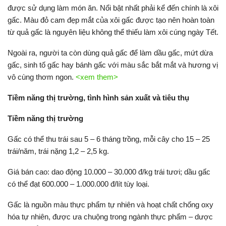
được sử dụng làm món ăn. Nổi bật nhất phải kể đến chính là xôi
gấc. Màu đỏ cam đẹp mắt của xôi gấc được tạo nên hoàn toàn
từ quả gấc là nguyên liệu không thể thiếu làm xôi cúng ngày Tết.
Ngoài ra, người ta còn dùng quả gấc để làm dầu gấc, mứt dừa
gấc, sinh tố gấc hay bánh gấc với màu sắc bắt mắt và hương vị
vô cùng thơm ngon.
<xem them>
Tiềm năng thị trường, tình hình sản xuất và tiêu thụ
Tiềm năng thị trườn
g
Gấc có thể thu trái sau 5 – 6 tháng trồng, mỗi cây cho 15 – 25
trái/năm, trái nặng 1,2 – 2,5 kg.
Giá bán cao: dao động 10.000 – 30.000 đ/kg trái tươi; dầu gấc
có thể đạt 600.000 – 1.000.000 đ/lít tùy loại.
Gấc là nguồn màu thực phẩm tự nhiên và hoạt chất chống oxy
hóa tự nhiên, được ưa chuộng trong ngành thực phẩm – dược