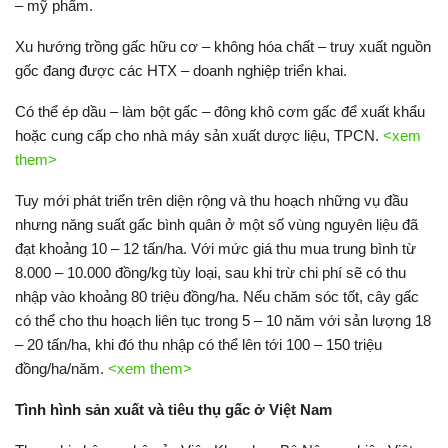
– mỹ phẩm.
Xu hướng trồng gấc hữu cơ – không hóa chất – truy xuất nguồn
gốc đang được các HTX – doanh nghiệp triển khai.
Có thể ép dầu – làm bột gấc – đông khô cơm gấc để xuất khẩu
hoặc cung cấp cho nhà máy sản xuất dược liệu, TPCN.
<xem
them>
Tuy mới phát triển trên diện rộng và thu hoạch những vụ đầu
nhưng năng suất gấc bình quân ở một số vùng nguyên liệu đã
đạt khoảng 10 – 12 tấn/ha. Với mức giá thu mua trung bình từ
8.000 – 10.000 đồng/kg tùy loại, sau khi trừ chi phí sẽ có thu
nhập vào khoảng 80 triệu đồng/ha. Nếu chăm sóc tốt, cây gấc
có thể cho thu hoạch liên tục trong 5 – 10 năm với sản lượng 18
– 20 tấn/ha, khi đó thu nhập có thể lên tới 100 – 150 triệu
đồng/ha/năm.
<xem them>
Tình hình sản xuất và tiêu thụ gấc ở Việt Nam