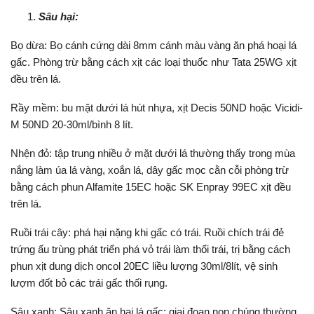
Sâu hại:
Bọ dừa: Bọ cánh cứng dài 8mm cánh màu vàng ăn phá hoại lá
gấc. Phòng trừ bằng cách xịt các loại thuốc như Tata 25WG xịt
đều trên lá.
Rầy mềm: bu mặt dưới lá hút nhựa, xịt Decis 50ND hoặc Vicidi-
M 50ND 20-30ml/bình 8 lít.
Nhện đỏ: tập trung nhiều ở mặt dưới lá thường thấy trong mùa
nắng làm úa lá vàng, xoắn lá, dây gấc mọc cằn cỗi phòng trừ
bằng cách phun Alfamite 15EC hoặc SK Enpray 99EC xịt đều
trên lá.
Ruồi trái cây: phá hại nặng khi gấc có trái. Ruồi chích trái đẻ
trứng ấu trùng phát triển phá vỏ trái làm thối trái, trị bằng cách
phun xịt dung dịch o­ncol 20EC liều lượng 30ml/8lít, vệ sinh
lượm đốt bỏ các trái gấc thối rụng.
Sâu xanh: Sâu xanh ăn hại lá gấc: giai đoạn non chúng thường