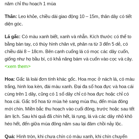
năm chỉ thu hoạch 1 mùa
Thân:
Leo khỏe, chiều dài giao động 10 – 15m, thân dây có tiết
diện góc.
Lá gấc:
Có màu xanh biết, xanh và nhẵn. Kích thước có thể to
bằng bàn tay, có thùy hình chân vịt, phân ra từ 3 đến 5 dẻ, có
chiều dài 8 – 18cm. Bên cạnh cuống lá có mọc các dây cuốn,
giống như họ bầu bí, có khả năng bám và cuốn vào cọc và cây.
<xem them>
Hoa:
Gấc là loài đơn tính khác gốc. Hoa mọc ở nách lá, có màu
trắng, hình loa kèn, đài màu xanh. Đại đa số hoa đực và hoa cái
cùng trên 1 dây, cũng có 1 số dây chỉ có hoa đực hoặc chỉ có
hoa cái. Gấc trổ hoa từ mùa hè sang mùa thu, đến mùa đông
mới chín. Miền bắc thu hoạch vào cuối đông, trước hoặc sau tết
âm lịch. Sau khi quả đã chín hết, lá rụng, lá và các dây nhỏ khô
héo hết, đến giữa mùa đông năm sau lại đâm chồi nảy lộc.
Quả:
Hình tròn, khi chưa chín có màu xanh, khi chín chuyển