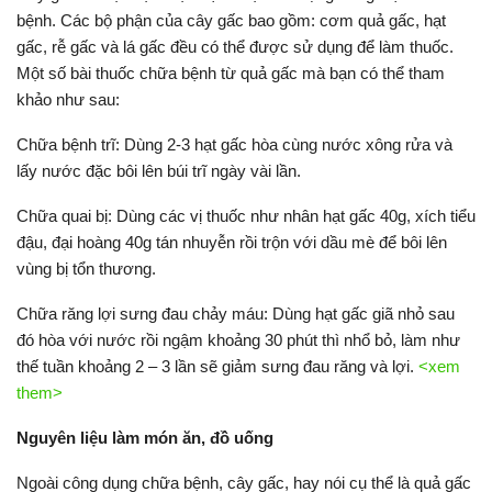
bệnh. Các bộ phận của cây gấc bao gồm: cơm quả gấc, hạt
gấc, rễ gấc và lá gấc đều có thể được sử dụng để làm thuốc.
Một số bài thuốc chữa bệnh từ quả gấc mà bạn có thể tham
khảo như sau:
Chữa bệnh trĩ: Dùng 2-3 hạt gấc hòa cùng nước xông rửa và
lấy nước đặc bôi lên búi trĩ ngày vài lần.
Chữa quai bị: Dùng các vị thuốc như nhân hạt gấc 40g, xích tiểu
đậu, đại hoàng 40g tán nhuyễn rồi trộn với dầu mè để bôi lên
vùng bị tổn thương.
Chữa răng lợi sưng đau chảy máu: Dùng hạt gấc giã nhỏ sau
đó hòa với nước rồi ngậm khoảng 30 phút thì nhổ bỏ, làm như
thế tuần khoảng 2 – 3 lần sẽ giảm sưng đau răng và lợi.
<xem
them>
Nguyên liệu làm món ăn, đồ uống
Ngoài công dụng chữa bệnh, cây gấc, hay nói cụ thể là quả gấc