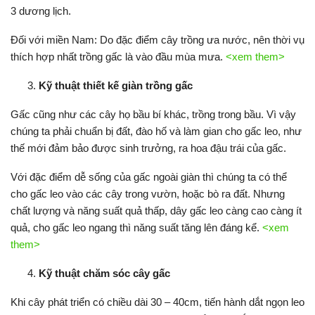
3 dương lịch.
Đối với miền Nam: Do đặc điểm cây trồng ưa nước, nên thời vụ
thích hợp nhất trồng gấc là vào đầu mùa mưa.
<xem them>
Kỹ thuật thiết kế giàn trồng gấc
Gấc cũng như các cây họ bầu bí khác, trồng trong bầu. Vì vậy
chúng ta phải chuẩn bị đất, đào hố và làm gian cho gấc leo, như
thế mới đảm bảo được sinh trưởng, ra hoa đậu trái của gấc.
Với đặc điểm dễ sống của gấc ngoài giàn thì chúng ta có thể
cho gấc leo vào các cây trong vườn, hoặc bò ra đất. Nhưng
chất lượng và năng suất quả thấp, dây gấc leo càng cao càng ít
quả, cho gấc leo ngang thì năng suất tăng lên đáng kể.
<xem
them>
Kỹ thuật chăm sóc cây gấc
Khi cây phát triển có chiều dài 30 – 40cm, tiến hành dắt ngọn leo