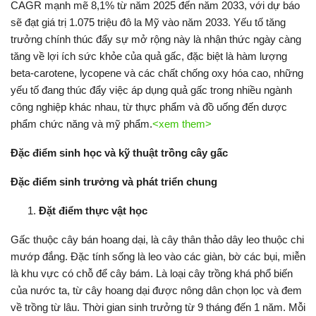
CAGR mạnh mẽ 8,1% từ năm 2025 đến năm 2033, với dự báo
sẽ đạt giá trị 1.075 triệu đô la Mỹ vào năm 2033. Yếu tố tăng
trưởng chính thúc đẩy sự mở rộng này là nhận thức ngày càng
tăng về lợi ích sức khỏe của quả gấc, đặc biệt là hàm lượng
beta-carotene, lycopene và các chất chống oxy hóa cao, những
yếu tố đang thúc đẩy việc áp dụng quả gấc trong nhiều ngành
công nghiệp khác nhau, từ thực phẩm và đồ uống đến
dược
phẩm chức năng và mỹ phẩm.
<xem them>
Đặc điểm sinh học và kỹ thuật trồng cây gấc
Đặc điểm sinh trưởng và phát triển chung
Đặt điểm thực vật học
Gấc thuộc cây bán hoang dại, là cây thân thảo dây leo thuộc chi
mướp đắng. Đặc tính sống là leo vào các giàn, bờ các bụi, miễn
là khu vực có chỗ để cây bám. Là loại cây trồng khá phổ biến
của nước ta, từ cây hoang dại được nông dân chọn lọc và đem
về trồng từ lâu. Thời gian sinh trưởng từ 9 tháng đến 1 năm. Mỗi