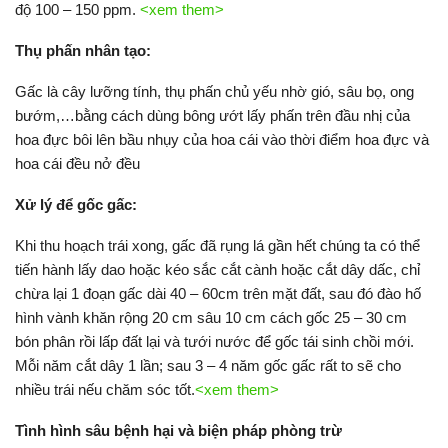
độ 100 – 150 ppm.
<xem them>
Thụ phấn nhân tạo:
Gấc là cây lưỡng tính, thụ phấn chủ yếu nhờ gió, sâu bọ, ong
bướm,…bằng cách dùng bông ướt lấy phấn trên đầu nhị của
hoa đực bôi lên bầu nhụy của hoa cái vào thời điểm hoa đực và
hoa cái đều nở đều
Xử lý để gốc gấc:
Khi thu hoạch trái xong, gấc đã rụng lá gần hết chúng ta có thể
tiến hành lấy dao hoặc kéo sắc cắt cành hoặc cắt dây dấc, chỉ
chừa lại 1 đoạn gấc dài 40 – 60cm trên mặt đất, sau đó đào hố
hình vành khăn rộng 20 cm sâu 10 cm cách gốc 25 – 30 cm
bón phân rồi lấp đất lại và tưới nước để gốc tái sinh chồi mới.
Mỗi năm cắt dây 1 lần; sau 3 – 4 năm gốc gấc rất to sẽ cho
nhiều trái nếu chăm sóc tốt.
<xem them>
Tình hình sâu bệnh hại và biện pháp phòng trừ