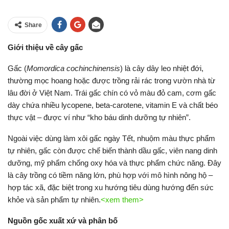
Share
Giới thiệu về cây gấc
Gấc (
Momordica cochinchinensis
) là cây dây leo nhiệt đới,
thường mọc hoang hoặc được trồng rải rác trong vườn nhà từ
lâu đời ở Việt Nam. Trái gấc chín có vỏ màu đỏ cam, cơm gấc
dày chứa nhiều lycopene, beta-carotene, vitamin E và chất béo
thực vật – được ví như “kho báu dinh dưỡng tự nhiên”.
Ngoài việc dùng làm xôi gấc ngày Tết, nhuộm màu thực phẩm
tự nhiên, gấc còn được chế biến thành dầu gấc, viên nang dinh
dưỡng, mỹ phẩm chống oxy hóa và thực phẩm chức năng. Đây
là cây trồng có tiềm năng lớn, phù hợp với mô hình nông hộ –
hợp tác xã, đặc biệt trong xu hướng tiêu dùng hướng đến sức
khỏe và sản phẩm tự nhiên.
<xem them>
Nguồn gốc xuất xứ và phân bố