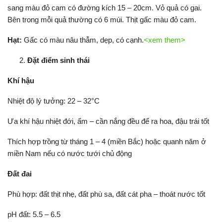
sang màu đỏ cam có đường kích 15 – 20cm. Vỏ quả có gai.
Bên trong mỗi quả thường có 6 múi. Thịt gấc màu đỏ cam.
Hạt:
Gấc có màu nâu thẫm, dẹp, có cạnh.
<xem them>
Đặt điểm sinh thái
Khí hậu
Nhiệt độ lý tưởng: 22 – 32°C
Ưa khí hậu nhiệt đới, ẩm – cần nắng đều để ra hoa, đậu trái tốt
Thích hợp trồng từ tháng 1 – 4 (miền Bắc) hoặc quanh năm ở
miền Nam nếu có nước tưới chủ động
Đất đai
Phù hợp: đất thịt nhẹ, đất phù sa, đất cát pha – thoát nước tốt
pH đất: 5.5 – 6.5