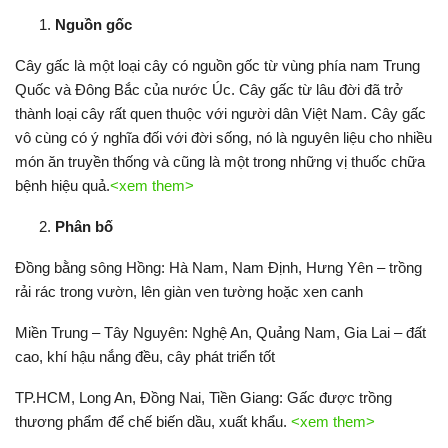
Nguồn gốc
Cây gấc là một loại cây có nguồn gốc từ vùng phía nam Trung
Quốc và Đông Bắc của nước Úc. Cây gấc từ lâu đời đã trở
thành loại cây rất quen thuộc với người dân Việt Nam. Cây gấc
vô cùng có ý nghĩa đối với đời sống, nó là nguyên liệu cho nhiều
món ăn truyền thống và cũng là một trong những vị thuốc chữa
bệnh hiệu quả.
<xem them>
Phân bố
Đồng bằng sông Hồng: Hà Nam, Nam Định, Hưng Yên – trồng
rải rác trong vườn, lên giàn ven tường hoặc xen canh
Miền Trung – Tây Nguyên: Nghệ An, Quảng Nam, Gia Lai – đất
cao, khí hậu nắng đều, cây phát triển tốt
TP.HCM, Long An, Đồng Nai, Tiền Giang: Gấc được trồng
thương phẩm để chế biến dầu, xuất khẩu.
<xem them>