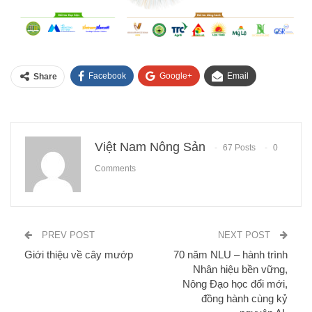
Facebook
Google+
Email
Share
Việt Nam Nông Sản
67 Posts
0
Comments
PREV POST
NEXT POST
Giới thiệu về cây mướp
70 năm NLU – hành trình
Nhân hiệu bền vững,
Nông Đạo học đổi mới,
đồng hành cùng kỷ