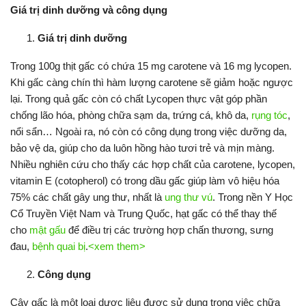
Giá trị dinh dưỡng và công dụng
Giá trị dinh dưỡng
Trong 100g thịt gấc có chứa 15 mg carotene và 16 mg lycopen.
Khi gấc càng chín thì hàm lượng carotene sẽ giảm hoặc ngược
lại. Trong quả gấc còn có chất Lycopen thực vật góp phần
chống lão hóa, phòng chữa sạm da, trứng cá, khô da,
rụng tóc
,
nổi sẩn… Ngoài ra, nó còn có công dụng trong việc dưỡng da,
bảo vệ da, giúp cho da luôn hồng hào tươi trẻ và mịn màng.
Nhiều nghiên cứu cho thấy các hợp chất của carotene, lycopen,
vitamin E (cotopherol) có trong dầu gấc giúp làm vô hiệu hóa
75% các chất gây ung thư, nhất là
ung thư vú
. Trong nền Y Học
Cổ Truyền Việt Nam và Trung Quốc, hạt gấc có thể thay thế
cho
mật gấu
để điều trị các trường hợp chấn thương, sưng
đau,
bệnh quai bị
.
<xem them>
Công dụng
Cây gấc là một loại dược liệu được sử dụng trong việc chữa