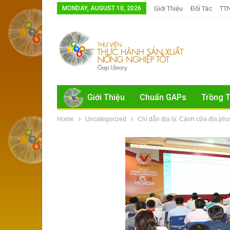
MONDAY, AUGUST 10, 2026
Giới Thiệu
Đối Tác
TT
Giới Thiệu
Chuẩn GAPs
Trồng T
Home
Uncategorized
Chỉ dẫn địa lý: Cánh cửa địa phư