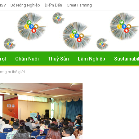
NSV
Bộ Nông Nghiệp
Điểm Đến
Great Farming
rọt
Chăn Nuôi
Thuỷ Sản
Lâm Nghiệp
Sustainabil
ơng ra thế giới