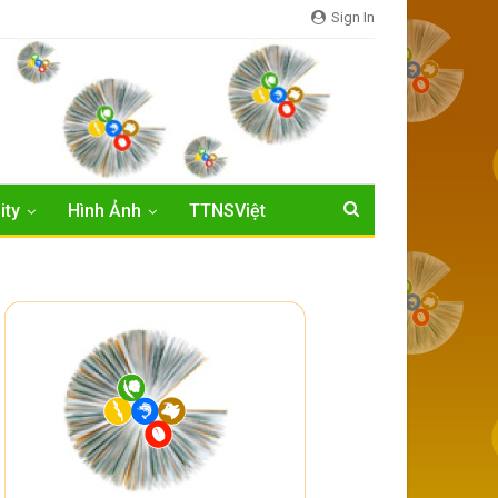
Sign In
ity
Hình Ảnh
TTNSViệt