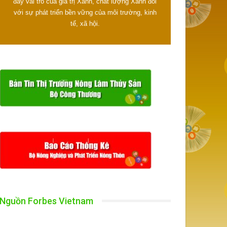
đẩy vai trò của giá trị Xanh, chất lượng Xanh đối
với sự phát triển bền vững của môi trường, kinh
tế, xã hội.
Nguồn Forbes Vietnam