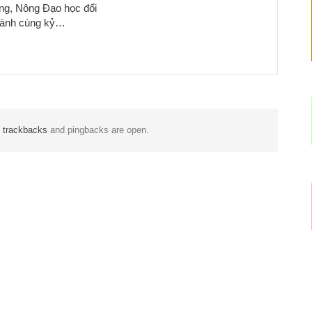
ng, Nông Đạo học đổi
hành cùng kỷ…
t
trackbacks
and pingbacks are open.