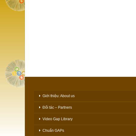
Giới thiệu: About us
Đối tác – Partners
Video Gap Library
Chuẩn GAPs