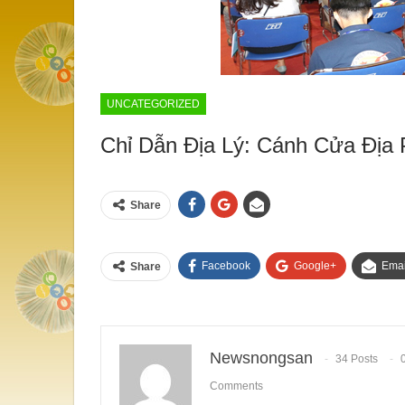
UNCATEGORIZED
Chỉ Dẫn Địa Lý: Cánh Cửa Địa
Share
Facebook
Google+
Emai
Share
Newsnongsan
34 Posts
Comments