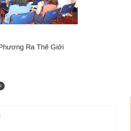
 Phương Ra Thế Giới
l
0