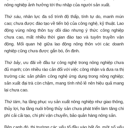
nông nghiệp ảnh hưởng tới thu nhập của người sản xuất.
Thứ sáu
, nhân lực đa số trình độ thấp, tính tự do, manh mún
cao; chưa được đào tạo về tiến bộ của công nghệ, kỹ thuật. Lao
động vùng nông thôn tuy dồi dào nhưng ý thức công nghiệp
chưa cao, mất nhiều thời gian đào tạo và tuyên truyền vận
động. Mối quan hệ giữa lao động nông thôn với các doanh
nghiệp cũng chưa được gắn bó, ổn định.
Thứ bảy
, ưu đãi về đầu tư công nghệ trong nông nghiệp chưa
đủ mạnh; còn nhiều rào cản đối với việc công nhận và đưa ra thị
trường các sản phẩm công nghệ ứng dụng trong nông nghiệp;
sản xuất đại trà còn chậm, mang tính nhỏ lẻ nên hiệu quả mang
lại chưa cao.
Thứ tám
, hạ tầng phục vụ sản xuất nông nghiệp như giao thông,
thủy lợi, hạ tầng nuôi trồng thủy sản chưa phát triển làm tăng chi
phí cải cải tạo, chi phí vận chuyển, bảo quản hàng nông sản.
Bên cạnh đó, thị trường các yếu tố đầu vào bất ổn, một số yếu