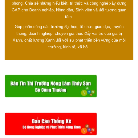
phong. Chia sẻ những hiểu biết, tri thức và công nghệ xây dựng
GAP cho Doanh nghiệp, Nông dân, Sinh viên và đối tượng quan
tâm.
Góp phần cùng các trường đại học, tổ chức giáo dục, truyền
thông, doanh nghiệp, chuyên gia thúc đẩy vai trò của giá trị
Xanh, chất lượng Xanh đối với sự phát triển bền vững của môi
trường, kinh tế, xã hội.