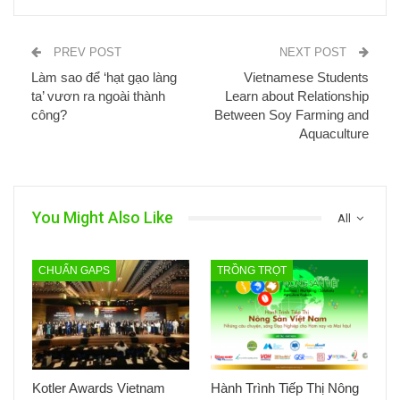
PREV POST
NEXT POST
Làm sao để ‘hạt gạo làng
Vietnamese Students
ta’ vươn ra ngoài thành
Learn about Relationship
công?
Between Soy Farming and
Aquaculture
You Might Also Like
All
CHUẨN GAPS
TRỒNG TRỌT
Kotler Awards Vietnam
Hành Trình Tiếp Thị Nông