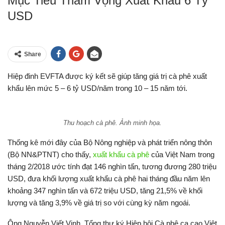
Mục Tiêu Tham Vọng Xuất Khẩu 6 Tỷ
USD
Share
Hiệp đinh EVFTA được ký kết sẽ giúp tăng giá trị cà phê xuất
khẩu lên mức 5 – 6 tỷ USD/năm trong 10 – 15 năm tới.
Thu hoạch cà phê. Ảnh minh họa.
Thống kê mới đây của Bộ Nông nghiệp và phát triển nông thôn
(Bộ NN&PTNT) cho thấy,
xuất khẩu cà phê
của Việt Nam trong
tháng 2/2018 ước tính đạt 146 nghìn tấn, tương đương 280 triệu
USD, đưa khối lượng xuất khẩu cà phê hai tháng đầu năm lên
khoảng 347 nghìn tấn và 672 triệu USD, tăng 21,5% về khối
lượng và tăng 3,9% về giá trị so với cùng kỳ năm ngoái.
Ông Nguyễn Viết Vinh, Tổng thư ký Hiệp hội Cà phê ca cao Việt