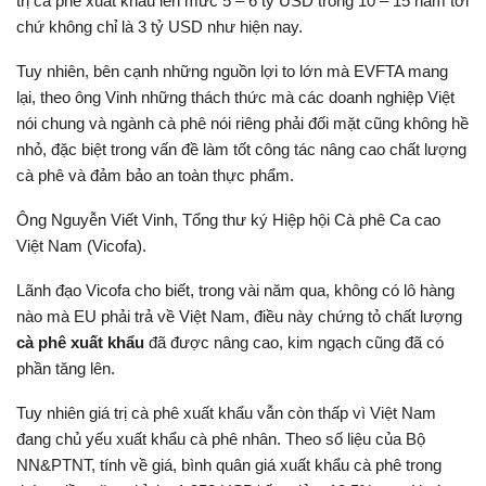
trị cà phê xuất khẩu lên mức 5 – 6 tỷ USD trong 10 – 15 năm tới
chứ không chỉ là 3 tỷ USD như hiện nay.
Tuy nhiên, bên cạnh những nguồn lợi to lớn mà EVFTA mang
lại, theo ông Vinh những thách thức mà các doanh nghiệp Việt
nói chung và ngành cà phê nói riêng phải đối mặt cũng không hề
nhỏ, đặc biệt trong vấn đề làm tốt công tác nâng cao chất lượng
cà phê và đảm bảo an toàn thực phẩm.
Ông Nguyễn Viết Vinh, Tổng thư ký Hiệp hội Cà phê Ca cao
Việt Nam (Vicofa).
Lãnh đạo Vicofa cho biết, trong vài năm qua, không có lô hàng
nào mà EU phải trả về Việt Nam, điều này chứng tỏ chất lượng
cà phê xuất khẩu
đã được nâng cao, kim ngạch cũng đã có
phần tăng lên.
Tuy nhiên giá trị cà phê xuất khẩu vẫn còn thấp vì Việt Nam
đang chủ yếu xuất khẩu cà phê nhân. Theo số liệu của Bộ
NN&PTNT, tính về giá, bình quân giá xuất khẩu cà phê trong