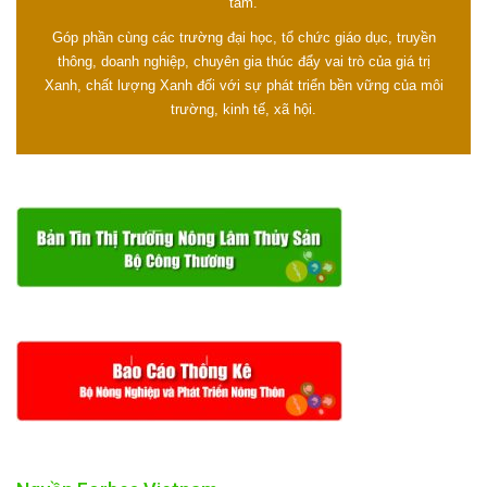
tâm.
Góp phần cùng các trường đại học, tổ chức giáo dục, truyền
thông, doanh nghiệp, chuyên gia thúc đẩy vai trò của giá trị
Xanh, chất lượng Xanh đối với sự phát triển bền vững của môi
trường, kinh tế, xã hội.